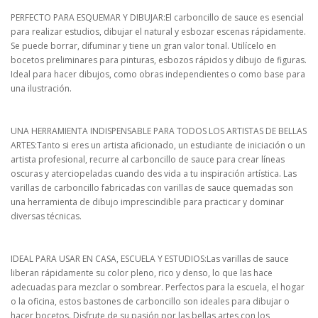
PERFECTO PARA ESQUEMAR Y DIBUJAR:El carboncillo de sauce es esencial
para realizar estudios, dibujar el natural y esbozar escenas rápidamente.
Se puede borrar, difuminar y tiene un gran valor tonal. Utilícelo en
bocetos preliminares para pinturas, esbozos rápidos y dibujo de figuras.
Ideal para hacer dibujos, como obras independientes o como base para
una ilustración.
UNA HERRAMIENTA INDISPENSABLE PARA TODOS LOS ARTISTAS DE BELLAS
ARTES:Tanto si eres un artista aficionado, un estudiante de iniciación o un
artista profesional, recurre al carboncillo de sauce para crear líneas
oscuras y aterciopeladas cuando des vida a tu inspiración artística. Las
varillas de carboncillo fabricadas con varillas de sauce quemadas son
una herramienta de dibujo imprescindible para practicar y dominar
diversas técnicas.
IDEAL PARA USAR EN CASA, ESCUELA Y ESTUDIOS:Las varillas de sauce
liberan rápidamente su color pleno, rico y denso, lo que las hace
adecuadas para mezclar o sombrear. Perfectos para la escuela, el hogar
o la oficina, estos bastones de carboncillo son ideales para dibujar o
hacer bocetos. Disfrute de su pasión por las bellas artes con los